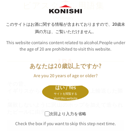
ビアスタイル用語集
Dictionary
このサイトはお酒に関する情報が含まれておりますので、
20歳未
満の方は、ご覧いただけません。
This website contains content related to alcohol.People under
the age of 20 are prohibited to visit this website.
IPA
あなたは20歳以上ですか?
Are you 20 years of age or older?
その昔、
はい / Yes
イギリスからインドへビールを海上輸送した際
サイトを閲覧する
、
Visit this website
腐敗しないように沢山のホップを加えて造られ
たビールに由来します。
次回より入力を省略
Check the box if you want to skip this step next time.