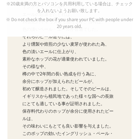
※20歳未満の方とパソコンを共用利用している場合は、チェック
インディア・ペール・
を入れないようお願い致します。
エールの起源をたどれば、
※ Do not check the box if you share your PC with people under
18世紀のイギリスまで遡ります。当時は、
20 years old.
色の淡いペール・エールが普通でした。
それらのビール造りには、
より燻製や焙煎の少ない麦芽が使われた為、
色の淡いエールに仕上がり、
素朴なホップの花が適量使われていました。
その様な中、
樽の中で2年間の長い熟成を行う為に、
余分にホップが加えられたビールが、
初めて醸造されました。そしてそのビールは、
イギリスから植民地であった様々な国への長旅
にとても適している事が証明されました。
保存料代わりのホップが余分に使用されたビー
ルは、
その味わいにもとても良い影響を与えました。
このポップの効いたイングリッシュ・ペール・