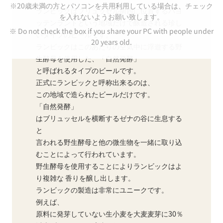
※20歳未満の方とパソコンを共用利用している場合は、チェック
ランビックはブリュッセル南西に位置するパヨ
を入れないようお願い致します。
ッテンラントという地域だけで醸造される珍し
※ Do not check the box if you share your PC with people under
いタイプのビールです。
20 years old.
ランビックはこのあたりの空気中に浮遊する野
生酵母を使用した、「自然発酵」
と呼ばれるタイプのビールです。
正式にランビックと呼称出来るのは、
この地域で造られたビールだけです。
「自然発酵」
はブリュッセルを横断するゼナの谷に生息する
と
言われる野生酵母と他の微生物を一緒に取り込
むことによって行われています。
野生酵母を使用することによりランビックはよ
り複雑な 香りを醸し出します。
ランビックの製造は非常にユニークです。
例えば、
原料に発芽していない生小麦を大麦麦芽に30％