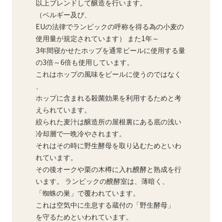
以上ブレンドして醸造を行います。
（ベルギー及び、
EUの法律でランビックの呼称を得る為の小麦の
使用量が規定されています） また1年～
3年間寝かせたホップを通常ビールに使用する量
の3倍～6倍も使用しています。
これはホップの風味をビールに使うのではなく
、
ホップに含まれる殺菌効果を利用するためと考
えられています。
絞られた麦汁は醸造所の屋根裏にある底の浅い
冷却層で一晩冷やされます。
それはその時に野生酵母を取り込むためといわ
れています。
その後オークや栗の木樽に入れ醗酵と熟成を行
います。 ランビックの醗酵室は、薄暗く、
「蜘蛛の巣」で覆われています。
これは空気中に生息する蔵付の「野生酵母」
を守るためといわれています。