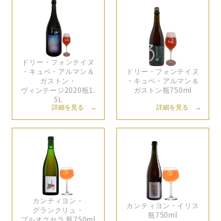
ドリー・
フォンテイヌ
・
キュベ・
アルマン＆
ドリー・
フォンテイヌ
ガストン・
・
キュベ・
アルマン＆
ヴィンテージ2020瓶1.
ガストン瓶750ml
5L
詳細を見る →
詳細を見る →
カンティヨン・
カンティヨン・
イリス
グランクリュ・
瓶750ml
ブルオクセラ 瓶750ml