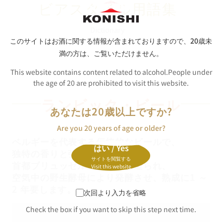
ビアスタイル用語集
Dictionary
このサイトはお酒に関する情報が含まれておりますので、
20歳未
満の方は、ご覧いただけません。
This website contains content related to alcohol.People under
the age of 20 are prohibited to visit this website.
ランビック・
ビール
あなたは20歳以上ですか?
Are you 20 years of age or older?
ベルギーを代表する伝統的なビールで、
はい / Yes
独特の香りと強い酸味が特徴。
サイトを閲覧する
首都ブリュッセル近郊でのみ造られ、
Visit this website
空気中の野生酵母により発酵させ、熟成に1 ～
2 年要します。
次回より入力を省略
Check the box if you want to skip this step next time.