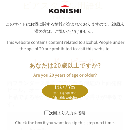
ビアスタイル用語集
Dictionary
このサイトはお酒に関する情報が含まれておりますので、
20歳未
満の方は、ご覧いただけません。
This website contains content related to alcohol.People under
the age of 20 are prohibited to visit this website.
レッド・
ビール
あなたは20歳以上ですか?
Are you 20 years of age or older?
西フランダース地方で造られる深紅の上面発酵
はい / Yes
ビール。オーク樽で熟成させた、
サイトを閲覧する
上品でまろやかな味わいと芳醇な香りが特徴で
Visit this website
す。
次回より入力を省略
Check the box if you want to skip this step next time.
レッドビールは、