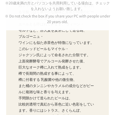
※20歳未満の方とパソコンを共用利用している場合は、チェック
西フランダースという限定された地域で造られ
を入れないようお願い致します。
る甘酸っぱく爽やかな酸味と芳香が特徴のビー
※ Do not check the box if you share your PC with people under
ルです。フランダース・レッド・
20 years old.
エールとも呼ばれています。 ウィーン・
モルトなど、赤大麦を麦芽にして造る為、
ブルゴーニュ・
ワインにも似た赤茶色が特徴になっています。
このレッドビールもマイケル・
ジャクソン氏によって命名された分類です。
上面発酵酵母でアルコール発酵させた後、
巨大なオーク樽に入れて熟成をします。
樽で長期間の熟成する事によって、
樽に付着する 乳酸菌や他の微生物、
また桶のタンニンやカラメルの成分などがビー
ルに複雑な味と香りを与えます。
手間隙かけて造られたビールは、
比較的透明で真紅から茶色に近い色彩をしてい
ます。香りにはシトラス、さくらんぼ、