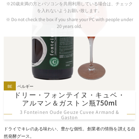
※20歳未満の方とパソコンを共用利用している場合は、チェック
を入れないようお願い致します。
※ Do not check the box if you share your PC with people under
20 years old.
BE
ベルギー
ドリー・
フォンテイヌ・
キュベ・
アルマン＆ガストン瓶750ml
3 Fonteinen Oude Geuze Cuvee Armand &
Gaston
ドライでキレのある味わい、豊かな個性。創業者の情熱を讃える自
然発酵グース。