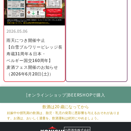
その後、ランビック・ビールとグース・ビールは地元文化の一部
として国内外から注目されるようになりました。
ドリー・フォンテイヌ醸造所の設立はまさにそのタイミングでし
た。
2026.05.06
世界中の観光客がブリュッセルやゼナ川、またその周辺地域（パ
雨天につき開催中止
ヨッテンラント）を車で巡り、独特の味を求めるようになりまし
【白雪ブルワリービレッジ長
た。醸造所は成長を遂げ、2008年には財政的に安定し、醸造量は
寿蔵31周年＆日本・
年間約800HLに上り、4カ所で醸造されるようになりました。
ベルギー国交160周年】
麦酒フェス開催のお知らせ
アルマンと彼の設立したての醸造所にとってすべてが順調に進ん
（2026年6月20日(土)）
でいるように見えましたが、2009 年は醸造所にとって試練の年
となりました。
5 月 16 日、アルマンが貯蔵室のドアを開けると、猛暑が彼を吹き
[オンラインショップ]BEERSHOPで購入
飛ばしました。発酵と調整中のボトルでいっぱいのこの空間は、
サーモスタットによって制御され、通常は 18°C の一定温度に保
飲酒は20 歳になってから
たれています。しかし、故障により、その温度は60℃まで上昇し
妊娠中や授乳期の飲酒は、胎児・乳児の発育に悪影響を与えるおそれがありま
ていました。
す。お酒は、おいしく適量を。飲酒運転は絶対にやめましょう。
その時すでに13,000本のボトルが圧力の上昇により破裂し、アル
小西酒造株式会社