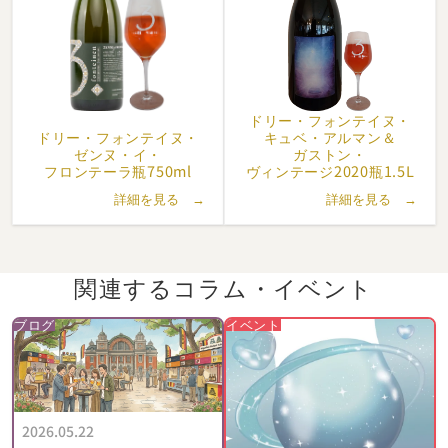
Teirlinck) が率いる作家、芸術家、知識人のクラブがドリー・
フォンテイヌを活動拠点としていました。
このクラブでは、主に知的で政治的な議論が交わされましたが、
同時に多くのグースが飲まれました。
ドリー・
フォンテイヌ・
1974年、ガストンとレイモンドは2人の息子に事業を引き継ぎま
ドリー・
フォンテイヌ・
キュベ・
アルマン＆
した。
ゼンヌ・
イ・
ガストン・
長男のアルマン (Armand) は厨房とグースのブレンドの担当とな
フロンテーラ瓶750ml
ヴィンテージ2020瓶1.5L
り、ランビック、ファロ、グースを使った郷土料理をメニューに
詳細を見る →
詳細を見る →
加えました。
なぜなら彼の真の熱意はいつも、料理よりもビールに注がれてい
たからです。彼は、グースのブレンドに必要な嗅覚と知識と経験
関連するコラム・
イベント
を父から受け継いでいました。
80年代にはレストランは大成功を収め、ベルジャンフリッツや
ブログ
イベント
ムール貝がカウンターの上を飛び交いました。
しかし、それとは対照的に、90年代初頭、グースの消費量は過去
最低を記録しました。消費者の嗜好はより甘い飲み物にシフト
し、大手ビール会社は小規模な会社を買収して閉鎖しました。
2026.05.22
また、伝統的なグース・ブレンディングの技術は、多くの忍耐だ