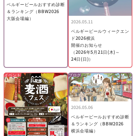
けでなく資金も必要とします。
ベルギービールおすすめ診断
グースは販売できるようになるまでに4年という時間を要するた
＆ランキング（BBW2026
め、生産には常に4年先までの資金調達が必要でした。厳しい状
大阪会場編）
2026.05.11
況の中で、アルマンに事業を転換すること、あるいはグースを完
ベルギービールウィークエン
全にやめることを勧める者も多くいました。
ド2026横浜
開催のお知らせ
1993年、アルマンはベルギーのビール消費者団体であるオブジェ
（2026年5月21日(木)～
クティブ・ビア・テイスターズ（Objective Beer Tasters）の年
24日(日)）
間アワードを受賞しました（ベルギーのビール醸造界でふさわし
い人物に贈られます）。
イベント
ブログ
これを受け、彼は伝統的なグース・ブレンディングの技術には必
ず未来があると確信を強めました。
当時、ビール界でグースが苦戦を続けていたにもかかわらず、
1998年、アルマンは自らランビックを醸造することを決意しまし
た。
2026.05.06
それまでは、彼はブーン醸造所を含む様々な醸造所からランビッ
ベルギービールおすすめ診断
クを購入しブレンドのみを行うブレンダーでしたが、ドリー・
＆ランキング（BBW2026
フォンテイヌ醸造所の設立に伴い、ランビックの醸造方法を学び
横浜会場編）
ました。