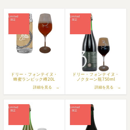
ん。
ヤコブスとヨアナの息子ヤンバプティスト (Jan-Baptist) は家業
を継ぎましたが、第二次世界大戦後、一族内に後継者がいなかっ
たため、宿の買い手を探していました。
その買い手が、ガストン・デベルデル (Gaston Debelder) とその
妻レイモンド・デドンケル (Raymonde Dedoncker)です。
元農夫で、グースのブレンドの経験がなかったガストンでした
が、驚くほど早くこの技術を習得しました。
当時はレストランが主な収入源であり、1961年、デベルデル夫妻
ドリー・
フォンテイヌ・
ドリー・
フォンテイヌ・
はベールセルの教会広場にある古い建物を購入し、同じドリー・
蜂蜜ランビック樽20L
ノクターン瓶750ml
フォンテイヌの名の下に新しいパブ・レストランを建てました。
詳細を見る →
詳細を見る →
ブレンドの技術への情熱が高まったガストンは、ビールを静かに
熟成させるのに理想的な場所として、独力で新しいパブの地下に
セラーを掘りました。
このパブが地元で有名になったのは60年代から70年代にかけての
ことで、フラマン人の作家ヘルマン・テイルリンク (Herman