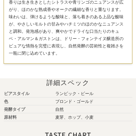
香りは生き生きとしたシトラスや青リンゴのニュアンスが広
がり、ほのかな熟成香やオークの繊細な香りと重なります。
味わいは、弾けるような酸味と、落ち着きのある上品な酸味
が、やさしいモルトの甘みやハチミツのほのかなニュアンス
と調和。発泡感があり、爽やかでドライな口当たりのキュ
ベ・アルマン＆ガストンは、ドリー・フォンテイヌ醸造所の
ピュアな情熱を完璧に表現し、自然発酵の芸術性と複雑さを
一瓶に閉じ込めています。
詳細スペック
ビアスタイル
ランビック・ビール
色
ブロンド・ゴールド
発酵タイプ
自然
原材料
麦芽、ホップ、小麦
TASTE CHART