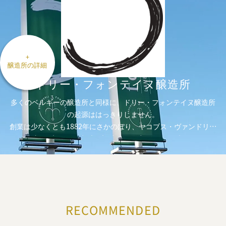
+
醸造所の詳細
ドリー・
フォンテイヌ醸造所
多くのベルギーの醸造所と同様に、ドリー・フォンテイヌ醸造所
の起源ははっきりしません。
創業は少なくとも1882年にさかのぼり、ヤコブス・ヴァンドリン
デン (Jacobus Vanderlinden) とその妻ヨアナ・ブリレンス
(Joanna Brillens) が、ブリュッセルとゼナ川にほど近いベール
セル村 (Beersel) に宿屋を開き、そこでグースをブレンドし始め
ていた事が分かっています。
ドリー・フォンテイヌという名前は（日本語で３つの噴水という
意味）、おそらくランビック、ファロ、クリークの3種類のビー
RECOMMENDED
ルが流れる3つの磁器製ハンドポンプを指していると思われます
が、大昔の多くのものと同様、それも完全には定かではありませ