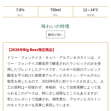
7.8%
750ml
12～14°C
ALC.
VOL.
SERVE
味わいの特徴
酸味が強い
【2026年Big Beer限定商品】
ドリー・フォンテイヌ・キュベ・アルマン＆ガストンは、ド
リー・フォンテイヌ醸造所で醸造されたランビックのみを使
用したブレンドしたグースです。ベルギー伝統のランビック
醸造を守り続けた創業者アルマンとガストン・デベルデルに
敬意を表したもので、2016年6月に初リリースされました。人
工の原料は一切使わず、本格的、そして自然発酵によって造
られるこのグースは、時に少し頑固なところもありますが、
常にエレガントで洗練され、個性豊か。アルマンとガストン
のキャラクターを見事に表現しています。