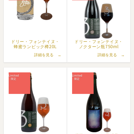
その買い手が、ガストン・デベルデル (Gaston Debelder) とその
妻レイモンド・デドンケル (Raymonde Dedoncker)です。
元農夫で、グースのブレンドの経験がなかったガストンでした
が、驚くほど早くこの技術を習得しました。
当時はレストランが主な収入源であり、1961年、デベルデル夫妻
ドリー・
フォンテイヌ・
ドリー・
フォンテイヌ・
はベールセルの教会広場にある古い建物を購入し、同じドリー・
蜂蜜ランビック樽20L
ノクターン瓶750ml
フォンテイヌの名の下に新しいパブ・レストランを建てました。
詳細を見る →
詳細を見る →
ブレンドの技術への情熱が高まったガストンは、ビールを静かに
熟成させるのに理想的な場所として、独力で新しいパブの地下に
セラーを掘りました。
このパブが地元で有名になったのは60年代から70年代にかけての
ことで、フラマン人の作家ヘルマン・テイルリンク (Herman
Teirlinck) が率いる作家、芸術家、知識人のクラブがドリー・
フォンテイヌを活動拠点としていました。
このクラブでは、主に知的で政治的な議論が交わされましたが、
同時に多くのグースが飲まれました。