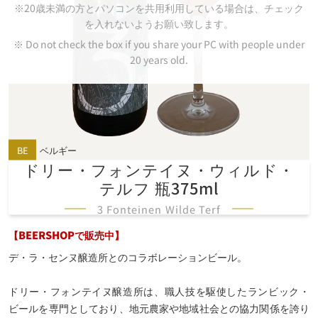
※20歳未満の方とパソコンを共用利用している場合は、チェック
を入れないようお願い致します。
※ Do not check the box if you share your PC with people under
20 years old.
BE
ベルギー
ドリー・
フォンテイヌ・
ウィルド・
テルフ 瓶375ml
3 Fonteinen Wilde Terf
【BEERSHOPで販売中】
デ・ラ・センヌ醸造所とのコラボレーションビール。
ドリー・フォンテイヌ醸造所は、職人技を駆使したランビック・
ビールを専門としており、地元農家や地域社会との協力関係を誇り