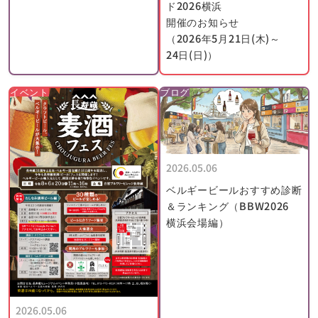
ド2026横浜
開催のお知らせ
1993年、アルマンはベルギーのビール消費者団体であるオブジェ
（2026年5月21日(木)～
クティブ・ビア・テイスターズ（Objective Beer Tasters）の年
24日(日)）
間アワードを受賞しました（ベルギーのビール醸造界でふさわし
い人物に贈られます）。
イベント
ブログ
これを受け、彼は伝統的なグース・ブレンディングの技術には必
ず未来があると確信を強めました。
当時、ビール界でグースが苦戦を続けていたにもかかわらず、
1998年、アルマンは自らランビックを醸造することを決意しまし
た。
2026.05.06
それまでは、彼はブーン醸造所を含む様々な醸造所からランビッ
ベルギービールおすすめ診断
クを購入しブレンドのみを行うブレンダーでしたが、ドリー・
＆ランキング（BBW2026
フォンテイヌ醸造所の設立に伴い、ランビックの醸造方法を学び
横浜会場編）
ました。
その後、ランビック・ビールとグース・ビールは地元文化の一部
として国内外から注目されるようになりました。
ドリー・フォンテイヌ醸造所の設立はまさにそのタイミングでし
た。
2026.05.06
世界中の観光客がブリュッセルやゼナ川、またその周辺地域（パ