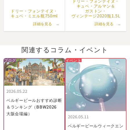
ドリー・
フォンテイヌ・
1974年、ガストンとレイモンドは2人の息子に事業を引き継ぎま
キュベ・
アルマン＆
した。
ドリー・
フォンテイヌ・
ガストン・
長男のアルマン (Armand) は厨房とグースのブレンドの担当とな
キュベ・
ミエル瓶750ml
ヴィンテージ2020瓶1.5L
り、ランビック、ファロ、グースを使った郷土料理をメニューに
詳細を見る →
詳細を見る →
加えました。
なぜなら彼の真の熱意はいつも、料理よりもビールに注がれてい
たからです。彼は、グースのブレンドに必要な嗅覚と知識と経験
関連するコラム・
イベント
を父から受け継いでいました。
80年代にはレストランは大成功を収め、ベルジャンフリッツや
ブログ
イベント
ムール貝がカウンターの上を飛び交いました。
しかし、それとは対照的に、90年代初頭、グースの消費量は過去
最低を記録しました。消費者の嗜好はより甘い飲み物にシフト
し、大手ビール会社は小規模な会社を買収して閉鎖しました。
2026.05.22
また、伝統的なグース・ブレンディングの技術は、多くの忍耐だ
けでなく資金も必要とします。
ベルギービールおすすめ診断
グースは販売できるようになるまでに4年という時間を要するた
＆ランキング（BBW2026
め、生産には常に4年先までの資金調達が必要でした。厳しい状
大阪会場編）
2026.05.11
況の中で、アルマンに事業を転換すること、あるいはグースを完
ベルギービールウィークエン
全にやめることを勧める者も多くいました。