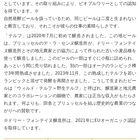
としています。その取り組みにより、ビオブルワリーとしての認知
を得ています。※
自然発酵ビールを扱っているため、同じビールは二度と生まれない
と断言しており、それこそが彼らの仕事の素晴らしさです。
「テルフ」は2020年7月に初めて醸造されました。この地ビール
は、ブリュッセルのデ・ラ・センヌ醸造所が、ドリー・フォンテイ
ヌ醸造所とその地元農家との協力によって作られた古い小麦品種を
使って醸造しました。このビールの一部はすぐに小瓶に詰められ、
あっという間に売り切れました。別の一部はオークのランビック樽
で3年間熟成させました。2023年11月、この熟成したテルフを若い
ランビックと混ぜて発酵を再開させました。こうして生まれたビー
ルは「ウィルド・テルフ＝野生テルフ」と呼ばれ、醸造家と地元農
家とのコラボレーションの賜物で、農家には正当な収入がもたらさ
れます。何よりも、田舎とブリュッセルを結ぶ歴史的な農業のつな
がりへの賛歌です。
※ドリー・フォンテイヌ醸造所は、2021年にEUオーガニック認証
を取得しています。