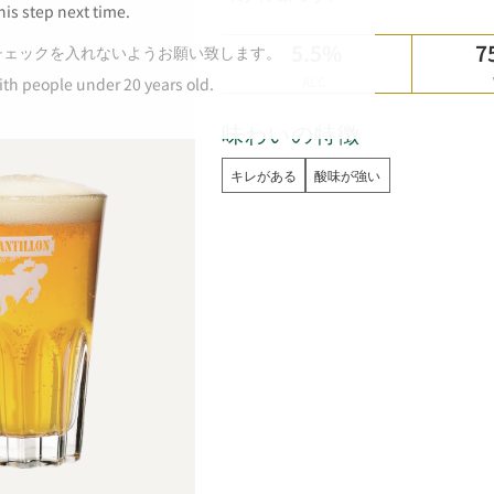
his step next time.
5.5%
7
チェックを入れないようお願い致します。
ALC.
ith people under 20 years old.
味わいの特徴
キレがある
酸味が強い