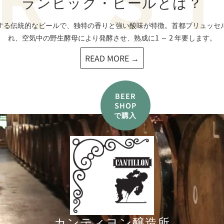
ランビック・
ビールとは？
する伝統的なビールで、独特の香りと強い酸味が特徴。首都ブリュッセ
れ、空気中の野生酵母により発酵させ、熟成に1 ～ 2 年要します。
READ MORE →
BEER
SHOP
で購入
カンティヨン醸造所