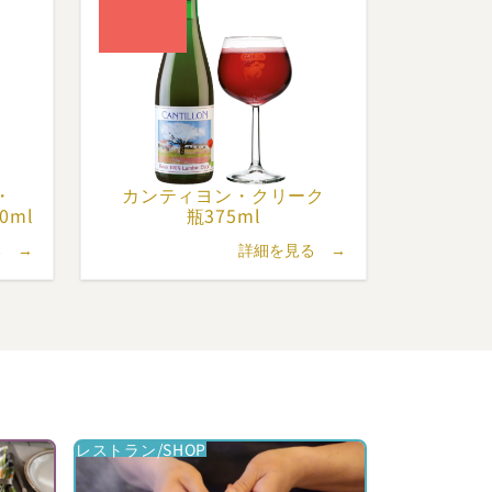
oy）と
・
カンティヨン・
クリーク
0ml
瓶375ml
る →
詳細を見る →
レストラン/SHOP