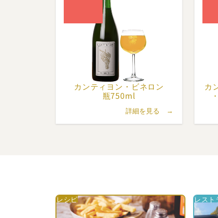
現在、
カンティヨン・
ビネロン
カ
瓶750ml
詳細を見る →
レシピ
レストラ