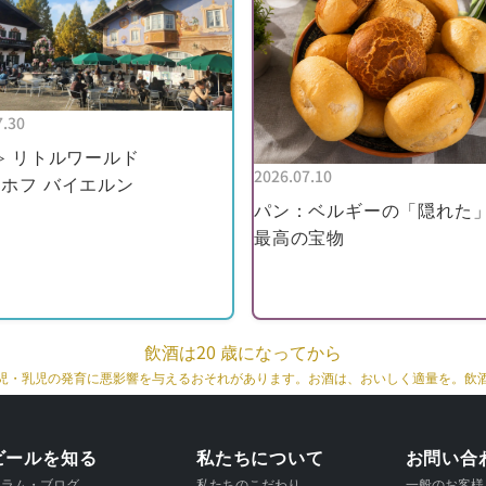
7.30
≫ リトルワールド
2026.07.10
ホフ バイエルン
パン：ベルギーの「隠れた
最高の宝物
飲酒は20 歳になってから
児・乳児の発育に悪影響を与えるおそれがあります。お酒は、おいしく適量を。飲
ビールを知る
私たちについて
お問い合
コラム・ブログ
私たちのこだわり
一般のお客様