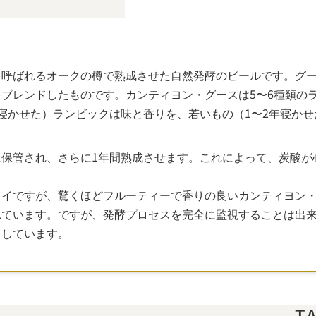
と呼ばれるオークの樽で熟成させた自然発酵のビールです。グ
ブレンドしたものです。カンティヨン・グースは5〜6種類の
寝かせた）ランビックは味と香りを、若いもの（1〜2年寝か
保管され、さらに1年間熟成させます。これによって、炭酸が
ライですが、驚くほどフルーティーで香りの良いカンティヨン
れています。ですが、発酵プロセスを完全に監視することは出
としています。
T