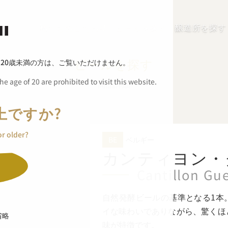
私たちのこだわり
ビールを探す
醸造所を探す
ビールを探す
、
20歳未満の方は、ご覧いただけません。
e age of 20 are prohibited to visit this website.
商品詳細
上ですか?
or older?
BE
ベルギー
カンティヨン・
Cantillon Gu
自然発酵ビールの基準となる1本
イな味わいでありながら、驚くほ
省略
味が特徴です。