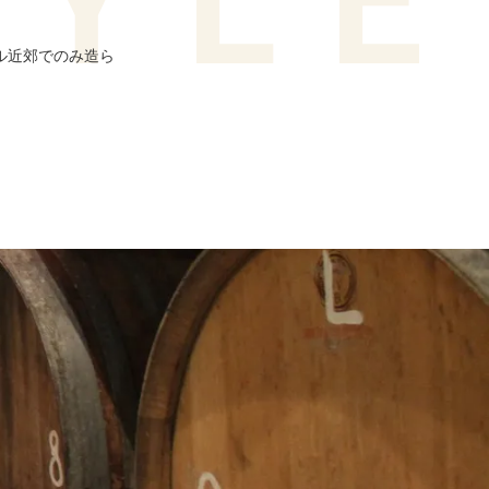
ル近郊でのみ造ら