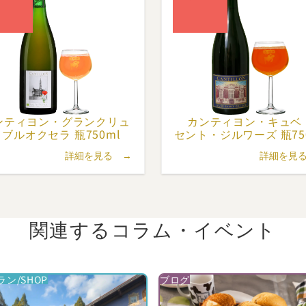
ジャン・ピエールの息子のジャン・ヴァン・ロイ（Jean Van R
彼の家族はこの醸造所とミュージアムを経営しています。
ンティヨン・
グランクリュ
カンティヨン・
キュベ
・
ブルオクセラ 瓶750ml
セント・
ジルワーズ 瓶75
詳細を見る →
詳細を見
関連するコラム・
イベント
ン/SHOP
ブログ