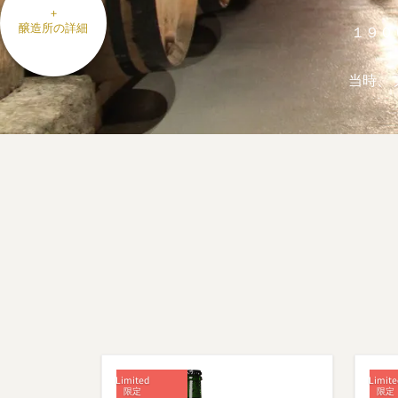
+
醸造所の詳細
１９００
当時、
後の
（Mar
１９
Pier
ラン
は、
Brus
このこ
体験す