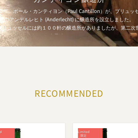
年、ポール・カンティヨン（Paul Cantillon）が、ブリュ
のアンデルレヒト (Anderlecht) に醸造所を設立しました。
ブリュッセルには約１００軒の醸造所がありましたが、第二次
１９４５年にポールの息子達のマルセルとロバート・カンティ
cel & Robert Cantillon）が経営を引き継ぎ、１９５８まで
量は約２，５００ＨＬへと拡大しました。
６８年、マルセルの娘婿のジャン・ピエール・ヴァン・ロイ（Je
re Van Roy）が醸造所に入ることになり、古来のビール造りで
ビック・ビールを引き継ぎました。 １９７８年、カンティヨン
RECOMMENDED
通常の醸造業に加え「ブリュッセル・グース・ミュージアム」（
sels Museum van de Geuze）を醸造所の建物内に設立して外
開放することを決めました。
とによって訪問見学者は伝統的なランビック・ビールの醸造法
ることができ、かつブリュッセル地方におけるこのビールの長
る伝統について更に多くを学ぶことができるようになりました