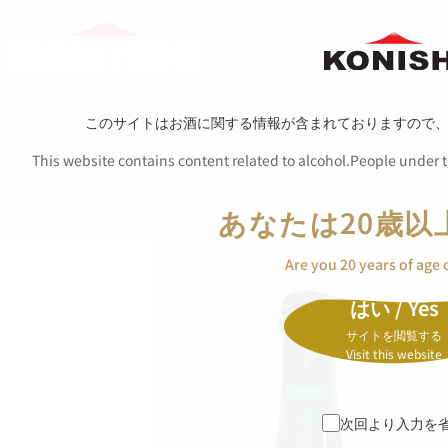
このサイトはお酒に関する情報が含まれておりますので
This website contains content related to alcohol.People under th
あなたは20歳以
Are you 20 years of age 
はい / Yes
サイトを閲覧する
Visit this website
次回より入力を