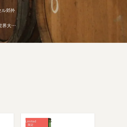
ッセル郊外
世界大戦
ヨン
に年間生産
an-
ある伝統的
醸造所
Het
部に門戸を
をじかに
きにわた
。