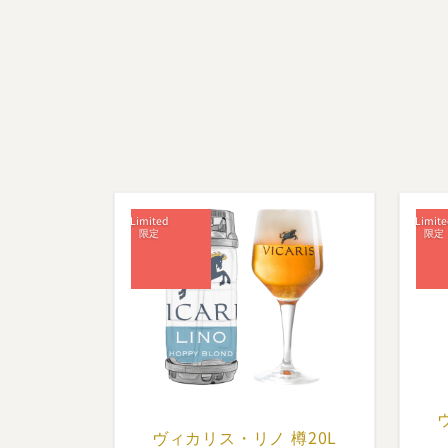
その
両世界
ヴィン
醸造家
練を受
て、1
ホップ
まず「
誕生
グレン
示会で
ヴィカリス・
リノ 樽20L