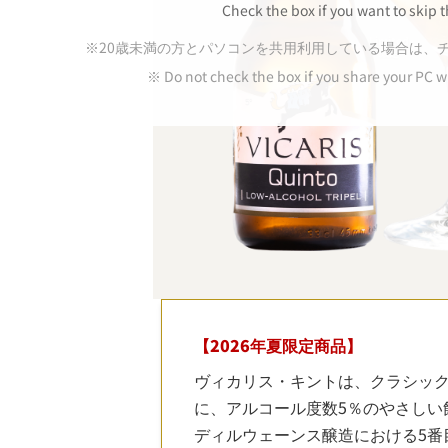
Check the box if you want to skip t
※20歳未満の方とパソコンを共用利用している場合は、
※ Do not check the box if you share your PC w
【2026年夏限定商品】
ヴィカリス・キントは、クラシッ
に、アルコール度数5％のやさしい
ディルウェーンス醸造における5番