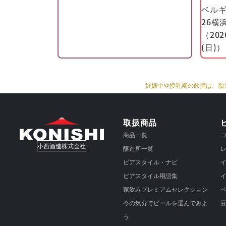
ベルギ
新しい
26横
した。
（202
ともに
(日)）
201
妊娠中や授乳期の飲酒は、胎
の開発
長年に
取扱商品
職員が
商品一覧
てい
小西酒造株式会社
醸造所一覧
ビアスタイル・ナビ
202
ビアスタイル用語集
家飲みプレミアムセレクション
今の気分でビールを選んでみよ
15年
う
があり