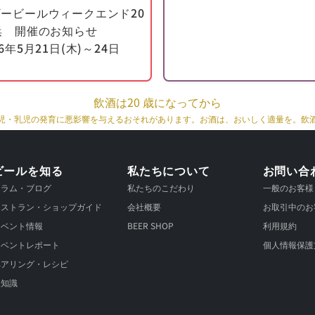
醸造を行うことができました。
ービールウィークエンド20
醸造所のオープンを記念した祝賀ビールとして、Quintoが発
浜 開催のお知らせ
 その瞬間から、姉妹のアン・カトリーヌとクレアは、父親と
6年5月21日(木)～24日
、ビール商から独立した家族経営の醸造所へと転身するという
むことができました。
飲酒は20 歳になってから
7年、ディルウィンズ醸造所は、新たなプロジェクトの立ち上げ
児・乳児の発育に悪影響を与えるおそれがあります。お酒は、おいしく適量を。飲
、生産能力の拡大など、未来に向けて努力を続けています。品
ビスは、これからも私たちの中核を成すものです。
わたり、ビカリスのチームには、第 2 の醸造技師、営業担当
ビールを知る
私たちについて
お問い合
加わり、全員がクレアとヴィンセント ディルウィンズの管理
コラム・ブログ
私たちのこだわり
一般のお客様
ます。 純粋、本物、家族的…それが私たちの醸造所の価値観
レストラン・ショップガイド
会社概要
お取引中のお
イベント情報
BEER SHOP
利用規約
0年、醸造所はビールの商業化に向けて既に多くの前進を遂げて
イベントレポート
個人情報保護
しかし、ラベルとグラスだけは変わっていません。
ペアリング・レシピ
今こそ、それを変える時です！
豆知識
を経て、ヴィカリスはリフレッシュし、新たな装いを着実に整
ます！もちろん、最高品質は変わらず、ヴィカリスならではの