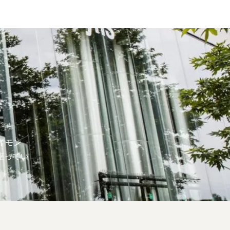
イモン
座ってい
のオク
レイモン
れた子供