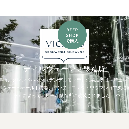
BEER
SHOP
で購入
ディルウェーンス醸造所
85年頃、グレンベルゲン（デンデルモンデ）の製油所は、騎士レ
・ウェーペナールトの妻、アンヌ・コレタ・ワウマン（中央に
る）によって、ビール醸造所に改装されました。
長男のプロスパー・デ・ウェペナートが醸造所を率い、後に弟
が後を継ぎ、1943年まで醸造所を率いました。彼らは、騎士
・ウェペナートとアンヌ＝コレタ・ウォーマンの夫婦から生ま
たちでした。