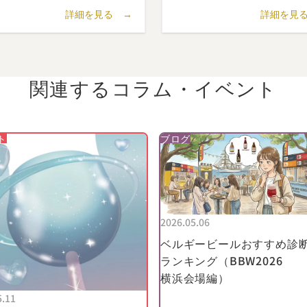
レシピを持ってプロフブロウヴェリイへ行き、ヴィカリスのビ
詳細を見る →
詳細を見
イセンスに基づいて醸造してもらいました。
ションの後も残っていたビールの木箱は、興味を持った村人や
した。 こうしてヴィンセントは、当時は永遠に失われたと思
ンベルゲンの豊かなビールの歴史を復活させたのです。 残っ
関連するコラム・
イベント
ケースの一部は、ビール協会ジトスに寄付されました。
きっかけで、ディルウィンズ一家は2006年にシントニクラー
されたジトス・ビールフェスティバルへの招待を受けました。
ト
ブログ
彼らのビールは消費者の心を掴み、ヴィカリス・トリプルが消
を受賞しました。2007年、同じフェスティバルでヴィカルダン
ヴィカリス・トリプルが2位を獲得しました。
、このビールはズヴェーヴェゲムの「ゴールデングラス」も受
。こうした評価と受賞が、この事業のきっかけとなったのです
2026.05.06
ベルギービールおすすめ診
0年3月、未来への礎となる新たな歴史が刻まれました。デンデル
ランキング（BBW2026
横浜会場編）
地に土地を購入しました。この土地を一流の醸造所へと変貌さ
年間の汗水流した努力と努力を重ね、2011年2月、新しい設備
5.11