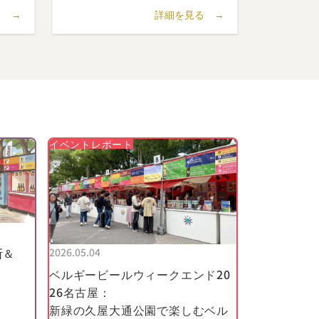
ールをラ
る →
詳細を見る →
知人に販
われてい
たビール
スで開催
イベントレポート
費者トロ
が1位、
賞しまし
。
断＆
2026.05.04
モンデの
ベルギービールウィークエンド20
せるた
26名古屋：
で最初の
新緑の久屋大通公園で楽しむベル