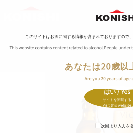
このサイトはお酒に関する情報が含まれておりますので
This website contains content related to alcohol.People under th
あなたは20歳以
Are you 20 years of age 
はい / Yes
サイトを閲覧する
Visit this website
次回より入力を