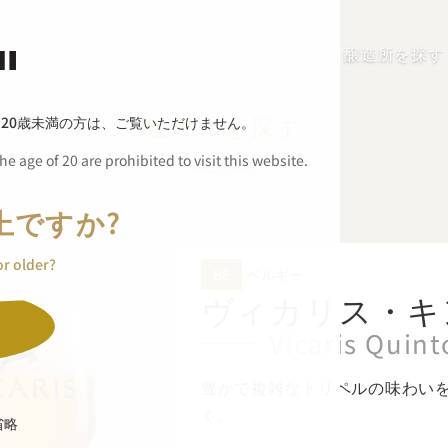
私たちのこだわり
ビールを探す
醸造所を探す
ビールを探す
、
20歳未満の方は、ご覧いただけません。
e age of 20 are prohibited to visit this website.
商品詳細
上ですか?
or older?
BE
ベルギー
ヴィカリス・
キ
Vicaris Quint
豊かで複雑なトリペルの味わい
く。
省略