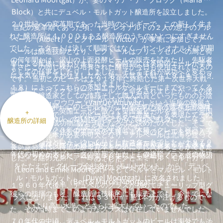
Block）と共にデュベル・モルトガット醸造所を設立しました。
２０世紀への変革期であった当時のベルギーで、この新しく生ま
世紀の変革期であった頃、ヤン-レオナルドの２人の息子のアル
れた醸造所は４,０００もある醸造所のうちのひとつにすぎません
ベール（Albert）とビクトール（Victor）が事業に参加してアル
でした。スタートは決して順調ではなく、ヤン-レオナルドは初期
ベールは醸造技師となり、ビクトールはブリュッセルへの馬と荷
の何年間かは、沢山の上面発酵ビールの販売を試みたり、先駆者
車による配送に携わりました。この時期には英国のエールが非常
まさにこの同じ株から培養された酵母が今日も使用されているの
としての仕事をしたり、しました。そしてそれが成功へと変わっ
に人気を博しておりましたが、第一次世界大戦（１９１４～１９
です。 当初このビールは１９１８年に終結した第一次世界大戦を
ていきました。
１８）によってこれらの英国エールがベルギーにまでやってくる
記念して「ヴィクトリー・エール」と命名されましたが、その後
忍耐力、醸造家としての情熱そして職人気質といったもののお陰
ことになったのです。
ヴァン・デ・ワウワー（Van De Wouwer）という近所の靴屋さ
１９２３年以降、このビールは（この地方の方言で悪魔を意味す
で、ヤン-レオナルド・モルトガットは次第に彼の造る上面発酵
アルベールは、英国エールに倣って英国風ビールを造って、英国
+
んが試飲の会で、「このビールはまさに悪魔だ」と表現してその
る）「Ｄｕｖｅｌ」というブランド名で販売されることになった
ビールへの贔屓客層をつかんでゆきました。
醸造所の詳細
エールビール成功物語の一端となろうと決めたのでした。そこで
歴史を変えたのです。
のです。１９２３年のデュベル生産は、木箱（クレート容器）で
ブリュッセルに住む中流階級の人達もまた彼のビールを気に入っ
現地の酵母見本が必要不可欠となり、アルベールは北海を渡って
わずか数箱分という、ゆっくりとしたスタートでした。１９７０
ていて、彼はラーケン（Laken）に貯蔵所を持つことができるよ
１９５０年代以降、モルトガットの第三世代が事業を引き継ぎま
長い旅の末に、待望の酵母見本をついに手に入れることができた
年代の初めが大ブレークの時期でした。この旗艦ブランドの成功
うになったのでした。既に１３０年以上も継続している成功物語
した。２組の兄弟ペアー即ち、レオンとエミール・モルトガット
のでした。
をたたえて、グループ会社名が「モルトガット」から「デュベ
は、このようなスタートでした。
（Leon and Emile Moortgat）そしてベルトとマルセル・モルト
ル・モルトガット」（Duvel Moortgat）に改名されました。
ガット（Bert & Marcel Moortgat）です。
１９６０年代後半、デュベルのグラスが初めてチューリップ型グ
彼らの指揮のもと、醸造所は技術的にも販売上でも、今までにな
ラスになりました。これは３３０ｍｌ瓶1本分が注げるものでし
いより高い水準へとさらに拡大していったのでした。
た。その当時までこのようなグラスは存在していませんでした。
７０年代の中頃、デュベル・モルトガットのビールは海外でもそ