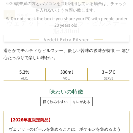
※20歳未満の方とパソコンを共用利用している場合は、チェック
を入れないようお願い致します。
BE
ベルギー
※ Do not check the box if you share your PC with people under
ヴェデット・
エクストラ・
ピルスナー
20 years old.
瓶330ml
Vedett Extra Pilsner
滑らかでモルティなピルスナー、優しい苦味の後味が特徴 — 遊び
心たっぷりで楽しい味わい。
5.2%
330ml
3～5°C
ALC.
VOL.
SERVE
味わいの特徴
軽く飲みやすい
キレがある
【2026年夏限定商品】
ヴェデットのビールを集めることは、ポケモンを集めるよう