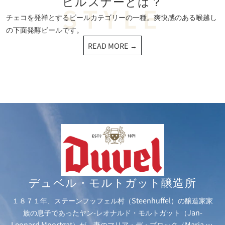
ピルスナーとは？
チェコを発祥とするビールカテゴリーの一種。爽快感のある喉越し
の下面発酵ビールです。
READ MORE →
デュベル・
モルトガット醸造所
１８７１年、ステーンフッフェル村（Steenhuffel）の醸造家家
族の息子であったヤン-レオナルド・モルトガット（Jan-
Leonard Moortgat）が、妻のマリア・デ・ブロック（Maria De