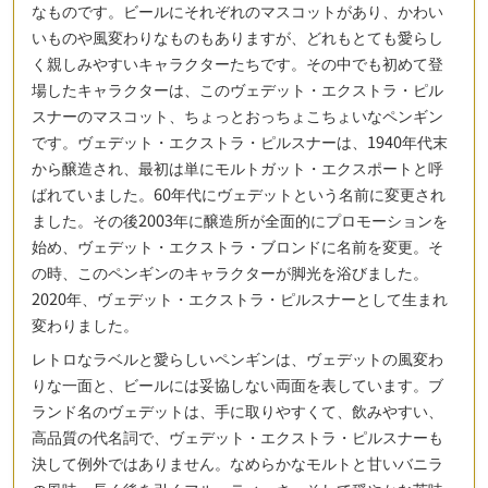
なものです。ビールにそれぞれのマスコットがあり、かわい
いものや風変わりなものもありますが、どれもとても愛らし
く親しみやすいキャラクターたちです。その中でも初めて登
場したキャラクターは、このヴェデット・エクストラ・ピル
スナーのマスコット、ちょっとおっちょこちょいなペンギン
です。ヴェデット・エクストラ・ピルスナーは、1940年代末
から醸造され、最初は単にモルトガット・エクスポートと呼
ばれていました。60年代にヴェデットという名前に変更され
ました。その後2003年に醸造所が全面的にプロモーションを
始め、ヴェデット・エクストラ・ブロンドに名前を変更。そ
の時、このペンギンのキャラクターが脚光を浴びました。
2020年、ヴェデット・エクストラ・ピルスナーとして生まれ
変わりました。
レトロなラベルと愛らしいペンギンは、ヴェデットの風変わ
りな一面と、ビールには妥協しない両面を表しています。ブ
ランド名のヴェデットは、手に取りやすくて、飲みやすい、
高品質の代名詞で、ヴェデット・エクストラ・ピルスナーも
決して例外ではありません。なめらかなモルトと甘いバニラ