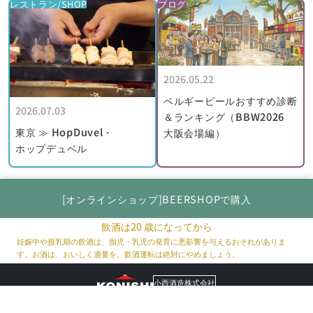
レストラン/SHOP
ブログ
2026.05.22
ベルギービールおすすめ診断
2026.07.03
＆ランキング（BBW2026
東京 ≫ HopDuvel・
大阪会場編）
ホップデュベル
[オンラインショップ]BEERSHOPで購入
飲酒は20 歳になってから
妊娠中や授乳期の飲酒は、胎児・乳児の発育に悪影響を与えるおそれがありま
す。お酒は、おいしく適量を。飲酒運転は絶対にやめましょう。
小西酒造株式会社
© Konishi Brewing Co., Ltd. All Rights Reserved.