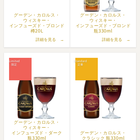
した。「醸造所内にあるホテル」というコンセプトは国内でここ
だけです。
グーデン・
カロルス・
グーデン・
カロルス・
その後もレストランをリニューアルし、2010年にはウィスキー蒸
ウィスキー・
ウィスキー・
留所（DistilleryDe Molenberg）を含む17世紀から続く家族経営
インフューズド・
ブロンド
インフューズド・
ブロンド
樽20L
瓶330ml
の農場を買収しました。
さらに2019年には地元の教会を購入、地ビールの醸造所や地元の
詳細を見る →
詳細を見る →
コミュニティの場にしました。 2019年の生産量は約45,000ヘク
トリットル（4,500キロリットル）にまでなっています。 「グー
デン・カロルス」（Gouden Carolus）は、ベルギーの最も古い
醸造所の一つである当醸造所の代表ブランドとして世界中のビー
ル愛好家から絶賛されています。
グーデン・
カロルス・
ウィスキー・
インフューズド・
ダーク
グーデン・
カロルス・
瓶330ml
クラシック 瓶330ml