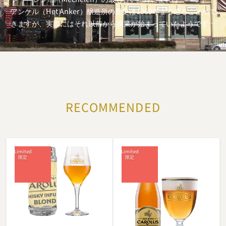
アンケル（Het Anker）醸造所の歴史は1369年まで遡ることがで
きますが、実際にはそれ以前から操業が始まっていたようです。
このため、現在も操業している醸造所としてはヘット・アンケル
がベルギーで最も古いものと言えるでしょう。
ヴァン・ブレーダム家（Van Breedam）が１８７３年にヘッ
ト・アンケル醸造所を買収し、ベルギーで最初の近代的蒸気式醸
造工程を用いた醸造所のひとつへと拡大しました。
RECOMMENDED
１９９０年代の終わりには同ファミリー出身の５代目当主である
シャルレ・レクレ（Charles Leclef）が醸造所の再生計画をス
タートさせることに決め、生産設備への新規投資と醸造所の古い
建物の修復にとりかかりました。シャルレ・レクレのもと、醸造
所は地域社会との強い関係もあって完全に復活しました。 地域住
民を表すニックネーム「マーネブリュッセル」をそのまま名付け
たビールを開発し、それがとても高い人気を集め、シティビール
になりました。
醸造所は1999年に拡張され、敷地内に三つ星ホテルも建てられま