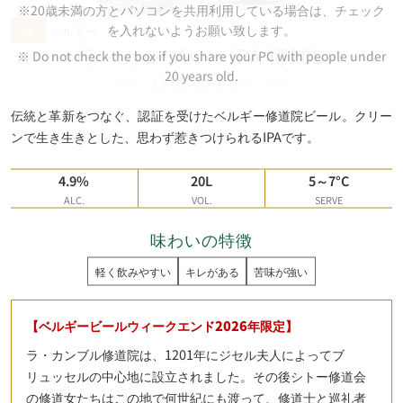
※20歳未満の方とパソコンを共用利用している場合は、チェック
を入れないようお願い致します。
BE
ベルギー
ラ・
カンブル・
IPA 樽20L
※ Do not check the box if you share your PC with people under
20 years old.
La Cambre IPA
伝統と革新をつなぐ、認証を受けたベルギー修道院ビール。クリー
ンで生き生きとした、思わず惹きつけられるIPAです。
4.9%
20L
5～7°C
ALC.
VOL.
SERVE
味わいの特徴
軽く飲みやすい
キレがある
苦味が強い
【ベルギービールウィークエンド2026年限定】
ラ・カンブル修道院は、1201年にジセル夫人によってブ
リュッセルの中心地に設立されました。その後シトー修道会
の修道女たちはこの地で何世紀にも渡って、修道士と巡礼者