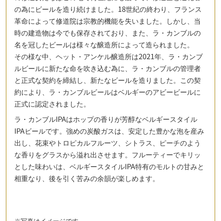
の為にビールを造り続けました。18世紀の終わり、フランス
革命によって修道院は宗教的機能を失いました。しかし、当
時の建造物は今でも保存されており、また、ラ・カンブルの
名を冠したビールは様々な醸造所によって造られました。
その様な中、ヘット・アンケル醸造所は2021年、ラ・カンブ
ルビールに新たな命を吹き込む為に、ラ・カンブルの管理者
と正式な契約を締結し、新たなビールを造りました。この契
約により、ラ・カンブルビールはベルギーのアビービールに
正式に認定されました。
ラ・カンブルIPAはホップの香りが芳醇なベルギースタイル
IPAビールです。強めの炭酸ガスは、安定した豊かな泡を産み
出し、花束やトロピカルフルーツ、シトラス、ピーチのよう
な香りをグラスから溢れ出させます。フルーティーでキリッ
とした味わいは、ベルギースタイルIPA特有のモルトの甘みと
相重なり、後を引く苦みの余韻が楽しめます。
※写真はイメージです。