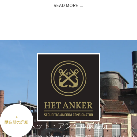
READ MORE →
+
醸造所の詳細
ヘット・
アンケル醸造所
メッヘレン市（Mechelen）の最も古い記録によれば、ヘット・