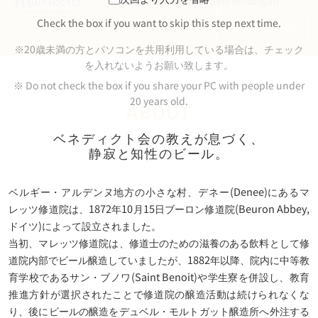
Maredsous Abbey(Duvel Moortgat)
Check the box if you want to skip this step next time.
公式サイト
※20歳未満の方とパソコンを共用利用している場合は、チェック
を入れないようお願い致します。
※ Do not check the box if you share your PC with people under
20 years old.
ABOUT
ベネディクト会の教えが息づく、
静寂と知性のビール。
ベルギー・アルデンヌ地方の小さな村、デネー(Denee)にあるマ
レッツ修道院は、1872年10月15日ブーロン修道院(Beuron Abbey,
ドイツ)によって設立されました。
当初、マレッツ修道院は、修道士のための滋養のある飲料として修
道院内部でビール醸造していましたが、1882年以降、院内に中等教
育学校であるサン・ブノワ(Saint Benoit)や学生寮を併設し、教育
推進方針が選択されたことで修道院の醸造活動は続けられなくな
り、後にビールの醸造をデュベル・モルトガット醸造所へ外注する