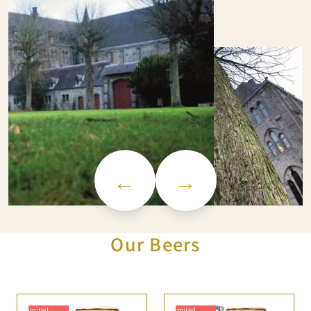
←
→
Our Beers