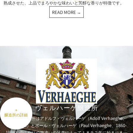
熟成させた、上品でまろやかな味わいと芳醇な香りが特徴です。
READ MORE →
ヴェルハーゲ醸造所
+
醸造所の詳細
醸造所と製麦所はアドルフ・ヴェルハーゲ（Adolf Verhaeghe、
1851-1918）とポール・ヴェルハーゲ（Paul Verhaeghe、1860-
1936）のふたりの腹違いの兄弟によって１８９２年に始まりまし