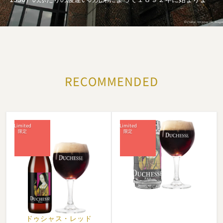
た。アドルフはほどなくして醸造・製麦ビジネスから退き、石炭
取引や農薬、石工所といった自分の他のビジネスや地方政局に専
念しました。
醸造所の立ち上がり時期にポールは、義理の兄弟であるフレデ
リック・ヴァンデルハーゲ（Frederic Vanderhaeghe、1844-
RECOMMENDED
1923）に手助けをしてもらいました。
フレデリックはゲント出身の醸造技術者一家の息子でした。 醸造
所や製麦所は完全な石造りで、アドルフの石工所からの石が使わ
れました。
醸造所周辺の家々の建築にもこれらの石が使用され、そういった
家はパブとしても土地の人に貸し出されていました。
こんなやり方で醸造所は地域での消費を確保していたのでした。
ビール造りに使用する小麦は周辺の農地から持ち込まれていまし
たが、その農地もまたヴェルハーゲ家が所有していました。
当然ながら、醸造所の最初の客層は殆どが近辺に住んでいる農家
の家族でした。
ドゥシャス・
レッド