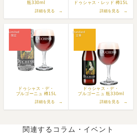
後になって、首都ブリュッセルへの鉄道線路の近くに建っていた
瓶330ml
ドゥシャス・
レッド 樽15L
という戦略的な位置がこの醸造所発展のきわめて重要な要素とな
詳細を見る →
詳細を見る →
り、客層の地盤が醸造所近辺の枠を越えて拡がっていくことにな
りました。
第一次世界大戦の勃発が、醸造所の発展に突然ストップをかける
ことになりました。醸造所は、ポールがドイツ軍へのビール醸造
を断った後ドイツ占領軍によって完全に取り壊されてしまいまし
た。
戦争の弾薬製造材料として銅製品を再利用する目的から、他の多
くの醸造所の醸造設備もまたドイツ軍によって持ち去られまし
た。
ドゥシャス・
デ・
ドゥシャス・
デ・
１９３７年にレオンとヴィクター・ ヴェルハーゲ（Leon &
ブルゴーニュ 樽15L
ブルゴーニュ 瓶330ml
Victor Verhaeghe）が、彼らの父親がやっていた醸造-製麦ビジ
詳細を見る →
詳細を見る →
ネスを再開しました。
ふたりの兄弟は共に、よその土地の醸造家一族から娘をお嫁さん
に貰い、操業を強化してゆきました。
その後、第二次世界大戦の勃発によって二度目の災難に見舞われ
関連するコラム・
イベント
ます。麦芽の総体的な不足から、醸造所はアルコール度数０．