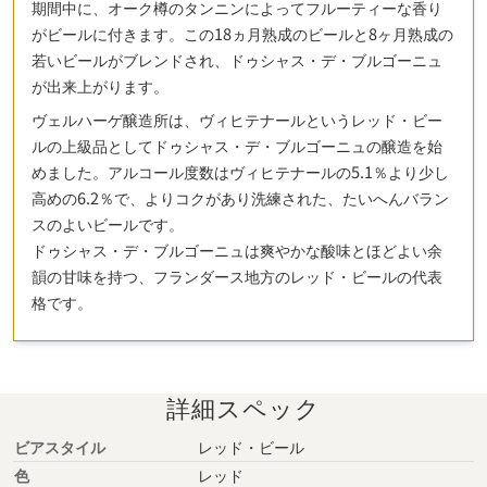
期間中に、オーク樽のタンニンによってフルーティーな香り
がビールに付きます。この18ヵ月熟成のビールと8ヶ月熟成の
若いビールがブレンドされ、ドゥシャス・デ・ブルゴーニュ
が出来上がります。
ヴェルハーゲ醸造所は、ヴィヒテナールというレッド・ビー
ルの上級品としてドゥシャス・デ・ブルゴーニュの醸造を始
めました。アルコール度数はヴィヒテナールの5.1％より少し
高めの6.2％で、よりコクがあり洗練された、たいへんバラン
スのよいビールです。
ドゥシャス・デ・ブルゴーニュは爽やかな酸味とほどよい余
韻の甘味を持つ、フランダース地方のレッド・ビールの代表
格です。
詳細スペック
ビアスタイル
レッド・ビール
色
レッド