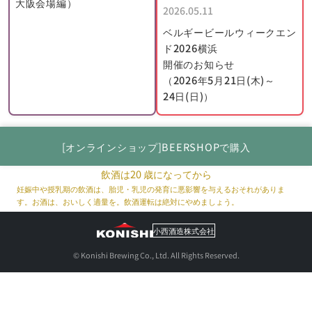
大阪会場編）
2026.05.11
ベルギービールウィークエン
ド2026横浜
開催のお知らせ
（2026年5月21日(木)～
24日(日)）
[オンラインショップ]BEERSHOPで購入
飲酒は20 歳になってから
妊娠中や授乳期の飲酒は、胎児・乳児の発育に悪影響を与えるおそれがありま
す。お酒は、おいしく適量を。飲酒運転は絶対にやめましょう。
小西酒造株式会社
© Konishi Brewing Co., Ltd. All Rights Reserved.