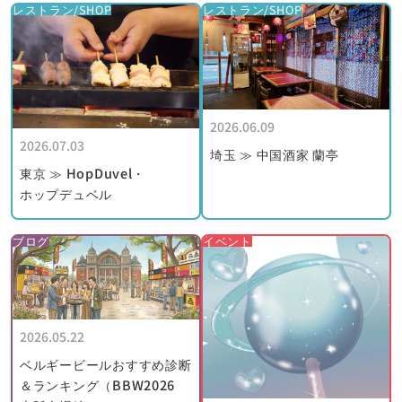
レストラン/SHOP
レストラン/SHOP
８％といったような非常に軽い、いわゆる「ゼロ・ハチ」
（zero-huit）と呼ばれたビールを醸造できたにすぎませんでし
た。
醸造所が所有するパブの多くもまた、すさまじい爆撃によって商
売どころではありませんでした。
戦後、市場ではピルスナータイプのビールが一層その存在を強め
2026.06.09
ていましたが、ヴェルハーゲ醸造所は上面発酵ビールに特化し続
2026.07.03
埼玉 ≫ 中国酒家 蘭亭
けました。
東京 ≫ HopDuvel・
１９６０年代中頃以降から、もっともっと多くの人々が地方に深
ホップデュベル
く根ざしているオリジナルなビールの味を再発見しつつありまし
た。この新たな市場傾向が、西フランダース地方の典型的な産物
ブログ
イベント
である、伝統的な赤褐色のエールビールの生産に主体を置くこと
で、醸造所の発展に前向きの衝撃をもたらしました。
現在、醸造所はカール・ヴェルハーゲ（Karl Verhaeghe）と彼の
姉妹によって経営されており、年間生産量は６，５００ＨＬ見当
2026.05.22
になっています。
ベルギービールおすすめ診断
＆ランキング（BBW2026