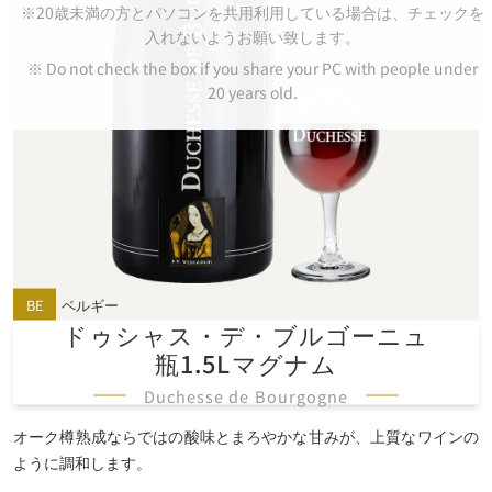
※20歳未満の方とパソコンを共用利用している場合は、チェックを
入れないようお願い致します。
※ Do not check the box if you share your PC with people under
20 years old.
BE
ベルギー
ドゥシャス・
デ・
ブルゴーニュ
瓶1.5Lマグナム
Duchesse de Bourgogne
オーク樽熟成ならではの酸味とまろやかな甘みが、上質なワインの
ように調和します。