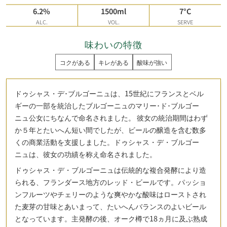
6.2%
1500ml
7°C
ALC.
VOL.
SERVE
味わいの特徴
コクがある
キレがある
酸味が強い
ドゥシャス・デ･ブルゴーニュは、15世紀にフランスとベル
ギーの一部を統治したブルゴーニュのマリー･ド･ブルゴー
ニュ公女にちなんで命名されました。 彼女の統治期間はわず
か５年とたいへん短い間でしたが、ビールの醸造を含む数多
くの商業活動を支援しました。ドゥシャス・デ・ブルゴー
ニュは、彼女の功績を称え命名されました。
ドゥシャス・デ・ブルゴーニュは伝統的な複合発酵により造
られる、フランダース地方のレッド・ビールです。パッショ
ンフルーツやチェリーのような爽やかな酸味はローストされ
た麦芽の甘味とあいまって、たいへんバランスのよいビール
となっています。主発酵の後、オーク樽で18ヵ月に及ぶ熟成