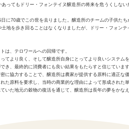
かあってもドリー・フォンテイヌ醸造所の将来を危うくしない
3月6日に70歳でこの世を去りました。醸造所のチームの子供た
や土地を歩き回ることはなくなりましたが、ドリー・フォンテ
クトは、テロワールへの回帰です。
とってより良く、そして醸造所自身にとってより良いシステム
ができ、最終的に消費者にも良い結果をもたらすと信じていま
緊密に協力することで、醸造所は農家が提供する原料に適正な
された原料を要求し、当時の商業的な理由によって形成された
れていた地元の穀物の復活を通じて、醸造所は長年の夢をかな