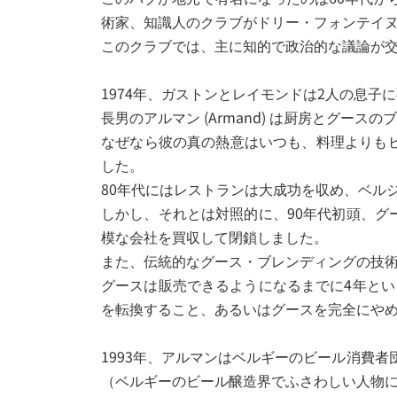
術家、知識人のクラブがドリー・フォンテイ
このクラブでは、主に知的で政治的な議論が
1974年、ガストンとレイモンドは2人の息子
長男のアルマン (Armand) は厨房とグ
なぜなら彼の真の熱意はいつも、料理よりも
した。
80年代にはレストランは大成功を収め、ベル
しかし、それとは対照的に、90年代初頭、
模な会社を買収して閉鎖しました。
また、伝統的なグース・ブレンディングの技
グースは販売できるようになるまでに4年と
を転換すること、あるいはグースを完全にや
1993年、アルマンはベルギーのビール消費者団体
（ベルギーのビール醸造界でふさわしい人物