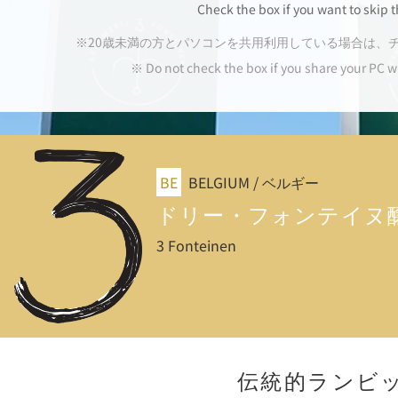
Check the box if you want to skip t
※20歳未満の方とパソコンを共用利用している場合は、
※ Do not check the box if you share your PC w
BE
BELGIUM / ベルギー
ドリー・
フォンテイヌ
3 Fonteinen
伝統的ランビ