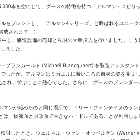
00本を空にして、グースの特徴を持つ「アルマン・スピリッツ」 (A
ールをブレンドし、「アルマン4シリーズ」と呼ばれるユニーク
構成されます。）
集中し、醸造設備の売却と私財の大量投入を行いました。こう
出しました。
カールト (Michaël Blancquaert) を製造アシスタ
んでしたが、アルマンはミカエルに若いころの自身の姿を見ま
化され、学ぶことに熱心でした。さらに、グースのブレンダー
年にアルマンが始めたのと同じ場所で、ドリー・フォンテイヌのラ
とは、物流面と財政面で大きなハードルであることが判明しま
たとき、ウェルネル・ヴァン・オッベルゲン (Werner Van 