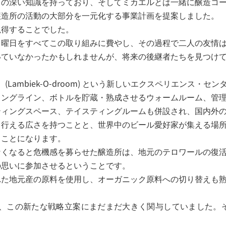
ての深い知識を持っており、そしてミカエルとは一緒に醸造コ
醸造所の活動の大部分を一元化する事業計画を提案しました。
説得することでした。
日曜日をすべてこの取り組みに費やし、その過程で二人の友情
いていなかったかもしれませんが、将来の後継者たちを見つけ
(Lambiek-O-droom) という新しいエクスペリエンス・
リングライン、ボトルを貯蔵・熟成させるウォームルーム、管
ティングスペース、テイスティングルームも併設され、国内外
も行える広さを持つことと、世界中のビール愛好家が集える場
ることになります。
なくなると危機感を募らせた醸造所は、地元のテロワールの復
の思いに参加させるということです。
れた地元産の原料を使用し、オーガニック原料への切り替えも
たが、この新たな戦略立案にまだまだ大きく関与していました。