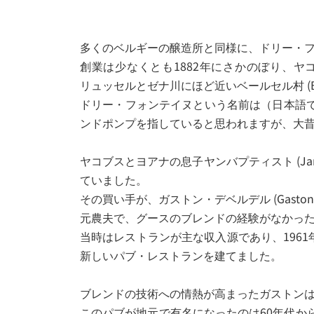
多くのベルギーの醸造所と同様に、ドリー・
創業は少なくとも1882年にさかのぼり、ヤコブス・ヴァ
リュッセルとゼナ川にほど近いベールセル村 (B
ドリー・フォンテイヌという名前は（日本語
ンドポンプを指していると思われますが、大
ヤコブスとヨアナの息子ヤンバプティスト (Ja
ていました。
その買い手が、ガストン・デベルデル (Gaston De
元農夫で、グースのブレンドの経験がなかっ
当時はレストランが主な収入源であり、196
新しいパブ・レストランを建てました。
ブレンドの技術への情熱が高まったガストン
このパブが地元で有名になったのは60年代から70