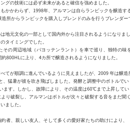
ィングの技術には必ず未来があると確信を強めました。
もかかわらず、1998年、アルマンは自らランビックを醸造す
醸造所からランビックを購入しブレンドのみを行うブレンダー
。
ルは地元文化の一部として国内外から注目されるようになりま
そのタイミングでした。
たその周辺地域（パヨッテンラント）を車で巡り、独特の味
間約800HLに上り、4カ所で醸造されるようになりました。
べてが順調に進んでいるように見えましたが、2009 年は醸
開けると、猛暑が彼を吹き飛ばしました。発酵と調整中のボトルで
れています。しかし、故障により、その温度は60℃まで上昇して
上昇により破裂し、アルマンはボトルが次々と破裂する音をまだ聞
ていました。
婚約者、親しい友人、そして多くの愛好家たちの助けにより、 