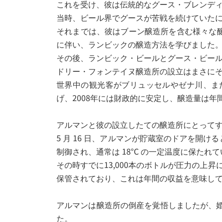
これを受け、彼は伝統的なグース・ブレンデ
当時、ビール界でグースが苦戦を続けていたに
それまでは、彼はブーン醸造所を含む様々な
に伴い、ランビックの醸造方法を学びました
その後、ランビック・ビールとグース・ビー
ドリー・フォンテイヌ醸造所の設立はまさに
世界中の観光客がブリュッセルやゼナ川、ま
げ、2008年には財政的に安定し、醸造量は年
アルマンと彼の設立したての醸造所にとってす
5 月 16 日、アルマンが貯蔵室のドアを
制御され、通常は 18°C の一定温度に保た
その時すでに13,000本のボトルが圧力の
保管されており、これは年間の収益を意味し
アルマンは醸造所の倒産を覚悟しましたが、
た。