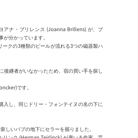
・ブリレンス (Joanna Brillens) が、ブ
た事が分かっています。
ークの3種類のビールが流れる3つの磁器製ハ
一族内に後継者がいなかったため、宿の買い手を探し
ncker)です。
を購入し、同じドリー・フォンテイヌの名の下に
で新しいパブの地下にセラーを掘りました。
erman Teirlinck) が率いる作家、芸