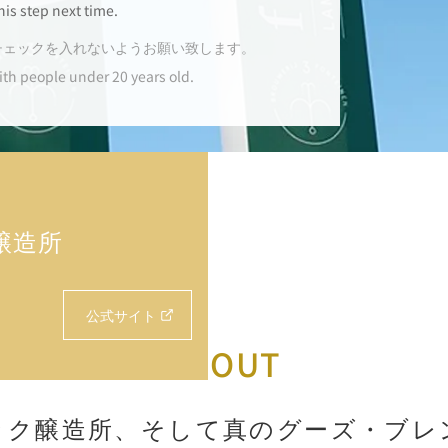
his step next time.
チェックを入れないようお願い致します。
ith people under 20 years old.
醸造所
公式サイト
ABOUT
ック醸造所、そして真のグーズ・
ブレ