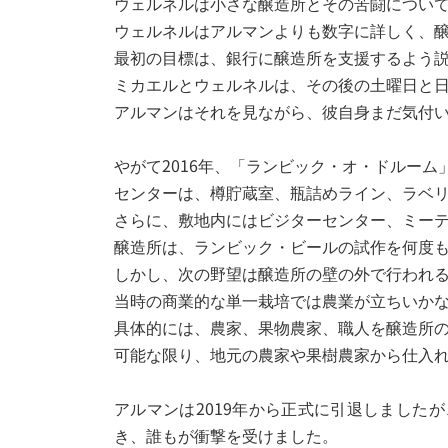
ウェルネルは小さな醸造所とその苦闘につい
ウェルネルはアルマンよりも数字に詳しく、
最初の目標は、銀行に醸造所を支援するよう
ミカエルとウェルネルは、その後の土曜日と
アルマンはそれを見ながら、彼自身まだ気付
やがて2016年、「ランビック・オ・ドルーム」 
センターは、樽貯蔵室、瓶詰めライン、ラベ
さらに、敷地内にはビジターセンター、ミー
醸造所は、ランビック・ビールの試作を何度
しかし、次の野望は醸造所の壁の外で行われ
当時の商業的な単一栽培では農業が立ちいか
具体的には、農家、果物農家、職人を醸造所
可能な限り、地元の農家や果樹農家から仕入
アルマンは2019年から正式に引退しまし
き、誰もが衝撃を受けました。