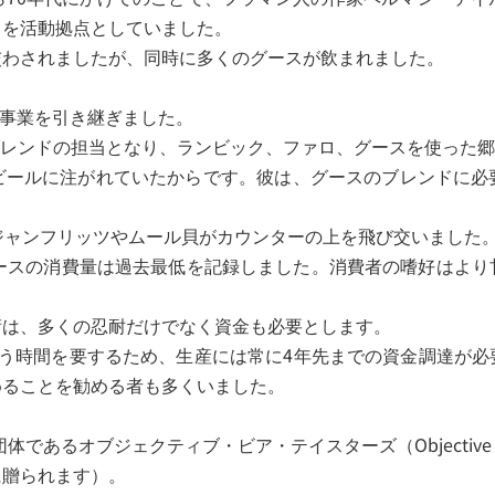
ヌを活動拠点としていました。
交わされましたが、同時に多くのグースが飲まれました。
に事業を引き継ぎました。
ースのブレンドの担当となり、ランビック、ファロ、グースを使っ
ビールに注がれていたからです。彼は、グースのブレンドに必
ジャンフリッツやムール貝がカウンターの上を飛び交いました
グースの消費量は過去最低を記録しました。消費者の嗜好はより
術は、多くの忍耐だけでなく資金も必要とします。
いう時間を要するため、生産には常に4年先までの資金調達が必
めることを勧める者も多くいました。
であるオブジェクティブ・ビア・テイスターズ（Objective Be
に贈られます）。