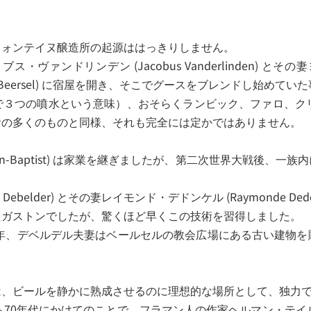
フォンテイヌ醸造所の起源ははっきりしません。
ンドリンデン (Jacobus Vanderlinden) とその妻ヨアナ
eersel) に宿屋を開き、そこでグースをブレンドし始めてい
で３つの噴水という意味）、おそらくランビック、ファロ、クリ
昔の多くのものと同様、それも完全には定かではありません。
n-Baptist) は家業を継ぎましたが、第二次世界大戦後、
belder) とその妻レイモンド・デドンケル (Raymonde Dedo
たガストンでしたが、驚くほど早くこの技術を習得しました。
1年、デベルデル夫妻はベールセルの教会広場にある古い建物
は、ビールを静かに熟成させるのに理想的な場所として、独力
年代にかけてのことで、フラマン人の作家ヘルマン・テイルリンク (H