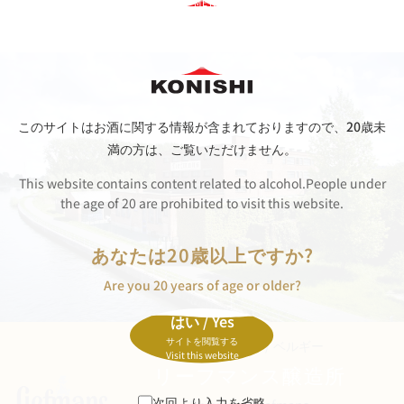
このサイトはお酒に関する情報が含まれておりますので、
20歳未
満の方は、ご覧いただけません。
This website contains content related to alcohol.People under
the age of 20 are prohibited to visit this website.
あなたは20歳以上ですか?
Are you 20 years of age or older?
はい / Yes
サイトを閲覧する
BE
BELGIUM / ベルギー
Visit this website
リーフマンス醸造所
次回より入力を省略