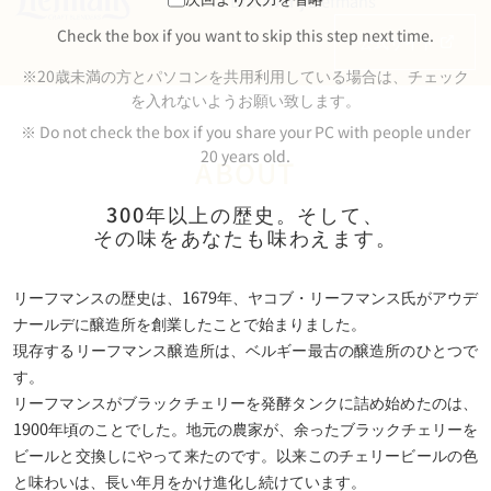
Brouwerij Liefmans
Check the box if you want to skip this step next time.
公式サイト
※20歳未満の方とパソコンを共用利用している場合は、チェック
を入れないようお願い致します。
※ Do not check the box if you share your PC with people under
20 years old.
ABOUT
300年以上の歴史。そして、
その味をあなたも味わえます。
リーフマンスの歴史は、1679年、ヤコブ・リーフマンス氏がアウデ
ナールデに醸造所を創業したことで始まりました。
現存するリーフマンス醸造所は、ベルギー最古の醸造所のひとつで
す。
リーフマンスがブラックチェリーを発酵タンクに詰め始めたのは、
1900年頃のことでした。地元の農家が、余ったブラックチェリーを
ビールと交換しにやって来たのです。以来このチェリービールの色
と味わいは、長い年月をかけ進化し続けています。