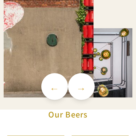
←
→
Our Beers