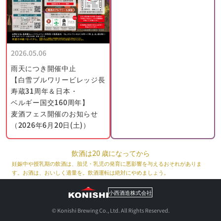
2026.05.06
雨天につき開催中止
【白雪ブルワリービレッジ長
寿蔵31周年＆日本・
ベルギー国交160周年】
麦酒フェス開催のお知らせ
（2026年6月20日(土)）
飲酒は20 歳になってから
妊娠中や授乳期の飲酒は、胎児・乳児の発育に悪影響を与えるおそれがありま
す。お酒は、おいしく適量を。飲酒運転は絶対にやめましょう。
小西酒造株式会社
© Konishi Brewing Co., Ltd. All Rights Reserved.